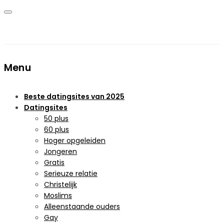
Menu
Beste datingsites van 2025
Datingsites
50 plus
60 plus
Hoger opgeleiden
Jongeren
Gratis
Serieuze relatie
Christelijk
Moslims
Alleenstaande ouders
Gay