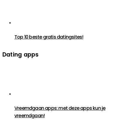
Top 10 beste gratis datingsites!
Dating apps
Vreemdgaan apps: met deze apps kun je
vreemdgaan!