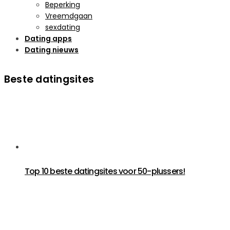
Beperking
Vreemdgaan
sexdating
Dating apps
Dating nieuws
Beste datingsites
Top 10 beste datingsites voor 50-plussers!