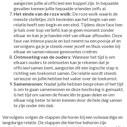
aangezien jullie al officieel een koppel zijn. In bepaalde
gevallen kennen jullie bepaalde vrienden zelfs al.
Het einde van de roze wolk:
De roze wolk waarin de
meeste stelletjes zich bevinden aan het begin van een
relatie heeft een begin en een eind. Tijdens deze fase ben
je hals over kop verliefd, kan je geen moment zonder
elkaar en kan je je handen niet van elkaar afhouden. Deze
fase van intense passie en lust neemt na een poosje af en
vervolgens ga je je steeds meer jezelf en thuis voelen bij
elkaar en samen nieuwe gewoontes creëren.
Ontmoeting van de ouders:
Wanneer het tijd is om
elkaars ouders te ontmoeten kan je rekenen dat je
officieel samen bent, aangezien dit een logische stap is
richting een toekomst samen. De relatie wordt steeds
serieuzer en jullie hebben het vaker over de toekomst.
Samenwonen:
Nadat jullie hebben besproken of het tijd
is om te gaan samenwonen en deze beslissing is gemaakt,
is het tijd om samen de financiën te gaan delen en om
elkaar nóg beter te leren kennen door de hele dag samen
te zijn onder één dak.
Vervolgens volgen de stappen die horen bij een volwaardige en
langdurige relatie. De stappen die hiertoe behoren zijn