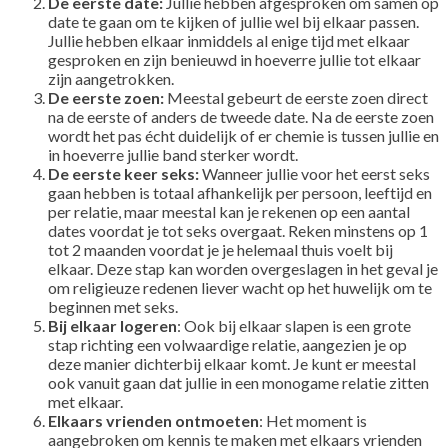
De eerste date:
Jullie hebben afgesproken om samen op
date te gaan om te kijken of jullie wel bij elkaar passen.
Jullie hebben elkaar inmiddels al enige tijd met elkaar
gesproken en zijn benieuwd in hoeverre jullie tot elkaar
zijn aangetrokken.
De eerste zoen:
Meestal gebeurt de eerste zoen direct
na de eerste of anders de tweede date. Na de eerste zoen
wordt het pas écht duidelijk of er chemie is tussen jullie en
in hoeverre jullie band sterker wordt.
De eerste keer seks:
Wanneer jullie voor het eerst seks
gaan hebben is totaal afhankelijk per persoon, leeftijd en
per relatie, maar meestal kan je rekenen op een aantal
dates voordat je tot seks overgaat. Reken minstens op 1
tot 2 maanden voordat je je helemaal thuis voelt bij
elkaar. Deze stap kan worden overgeslagen in het geval je
om religieuze redenen liever wacht op het huwelijk om te
beginnen met seks.
Bij elkaar logeren
: Ook bij elkaar slapen is een grote
stap richting een volwaardige relatie, aangezien je op
deze manier dichterbij elkaar komt. Je kunt er meestal
ook vanuit gaan dat jullie in een monogame relatie zitten
met elkaar.
Elkaars vrienden ontmoeten
: Het moment is
aangebroken om kennis te maken met elkaars vrienden