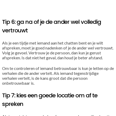
Tip 6: ga na of je de ander wel volledig
vertrouwt
Als je een tijdje met iemand aan het chatten bent en je wilt
afspreken, moet je goed nadenken of je de ander wel vertrouwt.
Volg je gevoel. Vertrouw je de persoon, dan kun je gerust
afspreken. Is dat niet het geval, dan houd je beter afstand.
Om te controleren of iemand betrouwbaar is kun je letten op de
verhalen die de ander vertelt. Als iemand tegenstrijdige
verhalen vertelt, is de kans groot dat die persoon
onbetrouwbaar is.
Tip 7: kies een goede locatie om af te
spreken