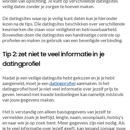
worden van oplichting. Je kunt op verschillende datingsites
veilig daten zonder je zorgen te hoeven maken.
De datingsites waarop je veilig kunt daten kun je hieronder
lezen na de tips. Die datingsites beschikken over verschillende
keurmerken die staan voor veiligheid en betrouwbaarheid.
Bovendien doen die datingsites een handmatige controle op
profielen en maken ze gebruik van een beveiligde verbinding.
Tip 2: zet niet te veel informatie in je
datingprofiel
Nadat je een veilige datingsite hebt gekozen en je je hebt
aangemeld, moet je een
datingprofiel
aanmaken. In het
datingprofiel hoef je niet veel informatie over jezelf prijs te
geven. Iemand met kwade bedoelingen kan namelijk misbruik
van jouw gegevens maken.
Het is verstandig om alleen basisgegevens van jezelf te
vermelden zoals je leeftijd, lengte, naam, woonplaats, hobby’s
en naar wie je op zoek bent. Meer gegevens zijn niet nodig. Als
je te veel informatie over jezelf geeft, kan iemand zomaar jouw