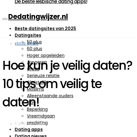
De beste lesbische dating apps!
Dedatingwijzer.nl
Beste datingsites van 2025
Datingsites
50 plus
VEILIG DATEN
60 plus
Hoger opgeleiden
Hoe kun je veilig daten?
Jongeren
Gratis
Serieuze relatie
10 tips om veilig te
Christelijk
Moslims
Alleenstaande ouders
daten!
Gay
Beperking
Vreemdgaan
sexdating
6 MINUTEN LEZEN
Dating apps
Dating nieuws