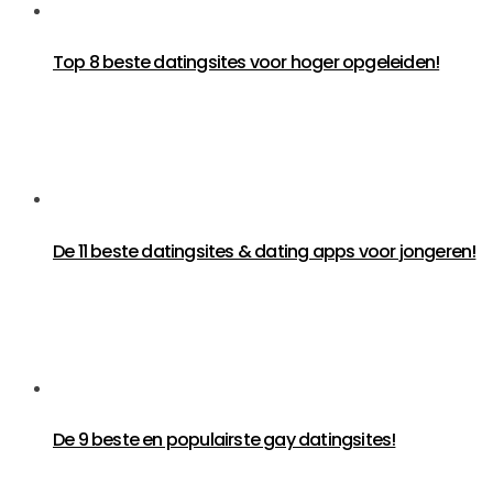
Top 8 beste datingsites voor hoger opgeleiden!
De 11 beste datingsites & dating apps voor jongeren!
De 9 beste en populairste gay datingsites!