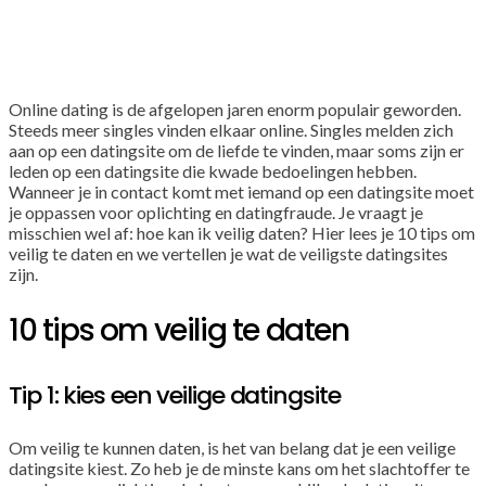
Online dating is de afgelopen jaren enorm populair geworden.
Steeds meer singles vinden elkaar online. Singles melden zich
aan op een datingsite om de liefde te vinden, maar soms zijn er
leden op een datingsite die kwade bedoelingen hebben.
Wanneer je in contact komt met iemand op een datingsite moet
je oppassen voor oplichting en datingfraude. Je vraagt je
misschien wel af: hoe kan ik veilig daten? Hier lees je 10 tips om
veilig te daten en we vertellen je wat de veiligste datingsites
zijn.
10 tips om veilig te daten
Tip 1: kies een veilige datingsite
Om veilig te kunnen daten, is het van belang dat je een veilige
datingsite kiest. Zo heb je de minste kans om het slachtoffer te