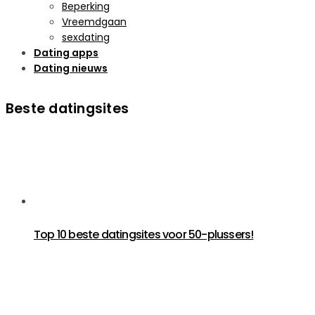
Beperking
Vreemdgaan
sexdating
Dating apps
Dating nieuws
Beste datingsites
Top 10 beste datingsites voor 50-plussers!