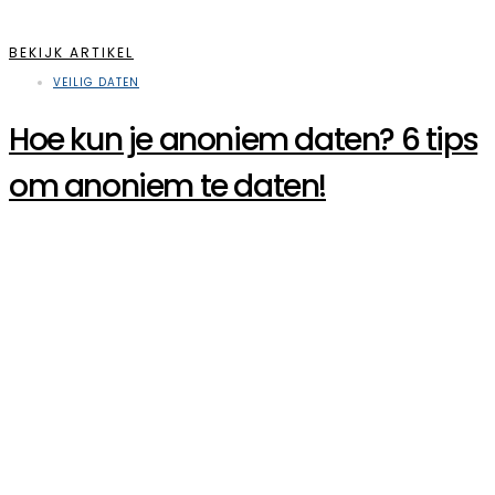
BEKIJK ARTIKEL
VEILIG DATEN
Hoe kun je anoniem daten? 6 tips
om anoniem te daten!