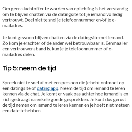
Om geen slachtoffer te worden van oplichting is het verstandig
om te blijven chatten via de datingsite tot je iemand volledig
vertrouwt. Deel niet te snel je telefoonnummer en/of je e-
mailadres.
Je kunt gewoon blijven chatten via de datingsite met iemand.
Zo kom je erachter of de ander wel betrouwbaar is. Eenmaal er
een vertrouwensband is, kun je je telefoonnummer of e-
mailadres delen.
Tip 5: neem de tijd
Spreek niet te snel af met een persoon die je hebt ontmoet op
een datingsite of
dating app
. Neem de tijd om iemand te leren
kennen via de chat. Je komt er vaak pas achter hoe iemand is en
zich gedraagt na enkele goede gesprekken. Je kunt dus gerust
de tijd nemen om iemand te leren kennen en je hoeft niet meteen
een date te hebben.