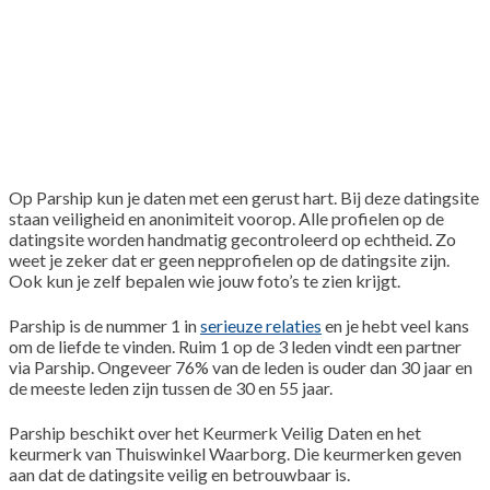
Op Parship kun je daten met een gerust hart. Bij deze datingsite
staan veiligheid en anonimiteit voorop. Alle profielen op de
datingsite worden handmatig gecontroleerd op echtheid. Zo
weet je zeker dat er geen nepprofielen op de datingsite zijn.
Ook kun je zelf bepalen wie jouw foto’s te zien krijgt.
Parship is de nummer 1 in
serieuze relaties
en je hebt veel kans
om de liefde te vinden. Ruim 1 op de 3 leden vindt een partner
via Parship. Ongeveer 76% van de leden is ouder dan 30 jaar en
de meeste leden zijn tussen de 30 en 55 jaar.
Parship beschikt over het Keurmerk Veilig Daten en het
keurmerk van Thuiswinkel Waarborg. Die keurmerken geven
aan dat de datingsite veilig en betrouwbaar is.