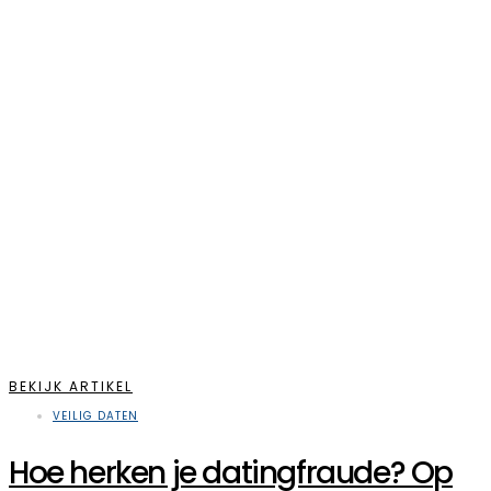
BEKIJK ARTIKEL
VEILIG DATEN
Hoe herken je datingfraude? Op