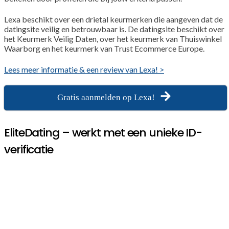
Lexa beschikt over een drietal keurmerken die aangeven dat de
datingsite veilig en betrouwbaar is. De datingsite beschikt over
het Keurmerk Veilig Daten, over het keurmerk van Thuiswinkel
Waarborg en het keurmerk van Trust Ecommerce Europe.
Lees meer informatie & een review van Lexa! >
Gratis aanmelden op Lexa!
EliteDating – werkt met een unieke ID-
verificatie