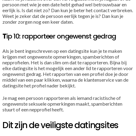
persoon met wie je een date hebt gehad wel betrouwbaar en
eerlijk is. Is dat niet zo? Dan kun je beter het contact verbreken.
Weet je zeker dat de persoon eerlijk tegen je is? Dan kun je
zonder zorgen nog een keer daten.
T
ip 10: rapporteer ongewenst gedrag
Als je bent ingeschreven op een datingsite kun je te maken
krijgen met ongewenste opmerkingen, spamberichten of
nepprofielen. Het is dan slim om dat te rapporteren. Bijna bij
elke datingsite is het mogelijk een ander lid te rapporteren voor
ongewenst gedrag. Het rapporten van een profiel doe je door
middel van een paar klikken, waarna de klantenservice van de
datingsite het profiel nader bekijkt.
Je mag een persoon rapporteren als iemand racistische of
ongewenste seksuele opmerkingen maakt, spamberichten
stuurt of een nepprofiel heeft.
Dit zijn de veiligste datingsites