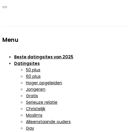
Menu
Beste datingsites van 2025
Datingsites
50 plus
60 plus
Hoger opgeleiden
Jongeren
Gratis
Serieuze relatie
Christelijk
Moslims
Alleenstaande ouders
Gay