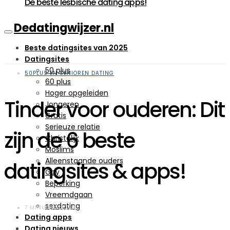
De beste lesbische dating apps!
Dedatingwijzer.nl
Beste datingsites van 2025
Datingsites
50 plus
50PLUS EN SENIOREN DATING
60 plus
Hoger opgeleiden
Tinder voor ouderen: Dit
Jongeren
Gratis
Serieuze relatie
zijn de 6 beste
Christelijk
Moslims
Alleenstaande ouders
datingsites & apps!
Gay
Beperking
Vreemdgaan
sexdating
7 MINUTEN LEZEN
Dating apps
Dating nieuws