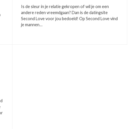
Is de sleur in je relatie gekropen of wil je om een
andere reden vreemdgaan? Dan is de datingsite
n
Second Love voor jou bedoeld! Op Second Love vind
je mannen…
nd
e
or