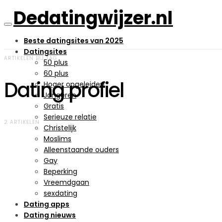
Dedatingwijzer.nl
Beste datingsites van 2025
Datingsites
ARTIKELEN BIJ TAG
50 plus
60 plus
Dating profiel
Hoger opgeleiden
Jongeren
Gratis
Serieuze relatie
2 ARTIKELEN
Christelijk
Moslims
Alleenstaande ouders
Gay
Beperking
Vreemdgaan
sexdating
Dating apps
Dating nieuws