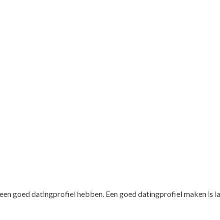
en goed datingprofiel hebben. Een goed datingprofiel maken is last