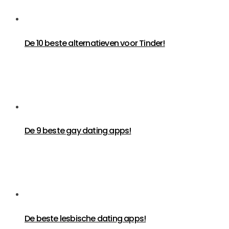
De 10 beste alternatieven voor Tinder!
De 9 beste gay dating apps!
De beste lesbische dating apps!