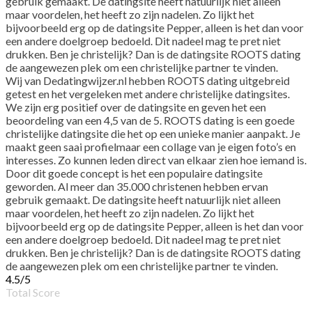
gebruik gemaakt. De datingsite heeft natuurlijk niet alleen
maar voordelen, het heeft zo zijn nadelen. Zo lijkt het
bijvoorbeeld erg op de datingsite Pepper, alleen is het dan voor
een andere doelgroep bedoeld. Dit nadeel mag te pret niet
drukken. Ben je christelijk? Dan is de datingsite ROOTS dating
de aangewezen plek om een christelijke partner te vinden.
Wij van Dedatingwijzer.nl hebben ROOTS dating uitgebreid
getest en het vergeleken met andere christelijke datingsites.
We zijn erg positief over de datingsite en geven het een
beoordeling van een 4,5 van de 5. ROOTS dating is een goede
christelijke datingsite die het op een unieke manier aanpakt. Je
maakt geen saai profielmaar een collage van je eigen foto’s en
interesses. Zo kunnen leden direct van elkaar zien hoe iemand is.
Door dit goede concept is het een populaire datingsite
geworden. Al meer dan 35.000 christenen hebben ervan
gebruik gemaakt. De datingsite heeft natuurlijk niet alleen
maar voordelen, het heeft zo zijn nadelen. Zo lijkt het
bijvoorbeeld erg op de datingsite Pepper, alleen is het dan voor
een andere doelgroep bedoeld. Dit nadeel mag te pret niet
drukken. Ben je christelijk? Dan is de datingsite ROOTS dating
de aangewezen plek om een christelijke partner te vinden.
4,5
4.5
/
5
rating
Total Score