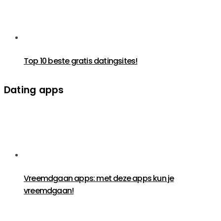
Top 10 beste gratis datingsites!
Dating apps
Vreemdgaan apps: met deze apps kun je
vreemdgaan!