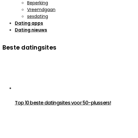
Beperking
Vreemdgaan
sexdating
Dating apps
Dating nieuws
Beste datingsites
Top 10 beste datingsites voor 50-plussers!