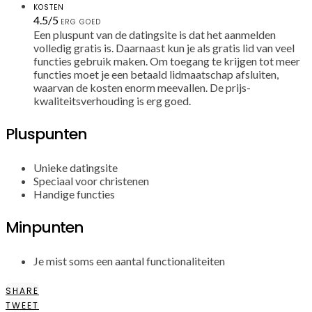
KOSTEN
4,5
4.5
/
5
ERG GOED
rating
Een pluspunt van de datingsite is dat het aanmelden
volledig gratis is. Daarnaast kun je als gratis lid van veel
functies gebruik maken. Om toegang te krijgen tot meer
functies moet je een betaald lidmaatschap afsluiten,
waarvan de kosten enorm meevallen. De prijs-
kwaliteitsverhouding is erg goed.
Pluspunten
Unieke datingsite
Speciaal voor christenen
Handige functies
Minpunten
Je mist soms een aantal functionaliteiten
SHARE
TWEET