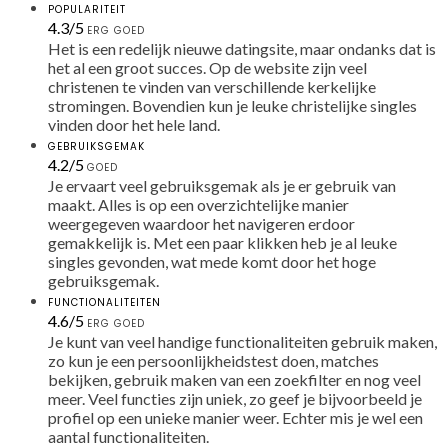
POPULARITEIT
4,3
4.3
/
5
ERG GOED
rating
Het is een redelijk nieuwe datingsite, maar ondanks dat is
het al een groot succes. Op de website zijn veel
christenen te vinden van verschillende kerkelijke
stromingen. Bovendien kun je leuke christelijke singles
vinden door het hele land.
GEBRUIKSGEMAK
4,2
4.2
/
5
GOED
rating
Je ervaart veel gebruiksgemak als je er gebruik van
maakt. Alles is op een overzichtelijke manier
weergegeven waardoor het navigeren erdoor
gemakkelijk is. Met een paar klikken heb je al leuke
singles gevonden, wat mede komt door het hoge
gebruiksgemak.
FUNCTIONALITEITEN
4,6
4.6
/
5
ERG GOED
rating
Je kunt van veel handige functionaliteiten gebruik maken,
zo kun je een persoonlijkheidstest doen, matches
bekijken, gebruik maken van een zoekfilter en nog veel
meer. Veel functies zijn uniek, zo geef je bijvoorbeeld je
profiel op een unieke manier weer. Echter mis je wel een
aantal functionaliteiten.