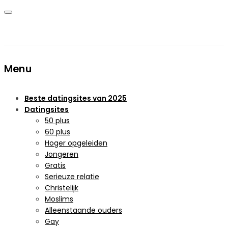
Menu
Beste datingsites van 2025
Datingsites
50 plus
60 plus
Hoger opgeleiden
Jongeren
Gratis
Serieuze relatie
Christelijk
Moslims
Alleenstaande ouders
Gay