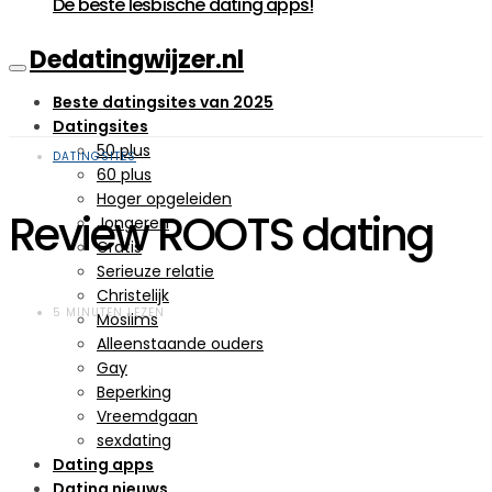
De beste lesbische dating apps!
Dedatingwijzer.nl
Beste datingsites van 2025
Datingsites
50 plus
DATINGSITES
60 plus
Hoger opgeleiden
Review ROOTS dating
Jongeren
Gratis
Serieuze relatie
Christelijk
5 MINUTEN LEZEN
Moslims
Alleenstaande ouders
Gay
Beperking
Vreemdgaan
sexdating
Dating apps
Dating nieuws