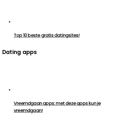
Top 10 beste gratis datingsites!
Dating apps
Vreemdgaan apps: met deze apps kun je
vreemdgaan!