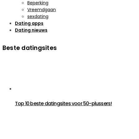
Beperking
Vreemdgaan
sexdating
Dating apps
Dating nieuws
Beste datingsites
Top 10 beste datingsites voor 50-plussers!