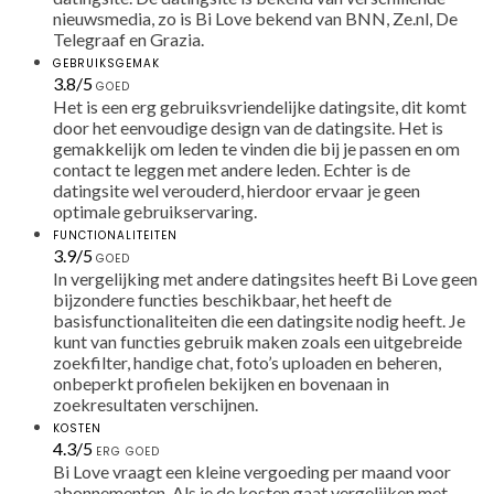
nieuwsmedia, zo is Bi Love bekend van BNN, Ze.nl, De
Telegraaf en Grazia.
GEBRUIKSGEMAK
3,8
3.8
/
5
GOED
rating
Het is een erg gebruiksvriendelijke datingsite, dit komt
door het eenvoudige design van de datingsite. Het is
gemakkelijk om leden te vinden die bij je passen en om
contact te leggen met andere leden. Echter is de
datingsite wel verouderd, hierdoor ervaar je geen
optimale gebruikservaring.
FUNCTIONALITEITEN
3,9
3.9
/
5
GOED
rating
In vergelijking met andere datingsites heeft Bi Love geen
bijzondere functies beschikbaar, het heeft de
basisfunctionaliteiten die een datingsite nodig heeft. Je
kunt van functies gebruik maken zoals een uitgebreide
zoekfilter, handige chat, foto’s uploaden en beheren,
onbeperkt profielen bekijken en bovenaan in
zoekresultaten verschijnen.
KOSTEN
4,3
4.3
/
5
ERG GOED
rating
Bi Love vraagt een kleine vergoeding per maand voor
abonnementen. Als je de kosten gaat vergelijken met