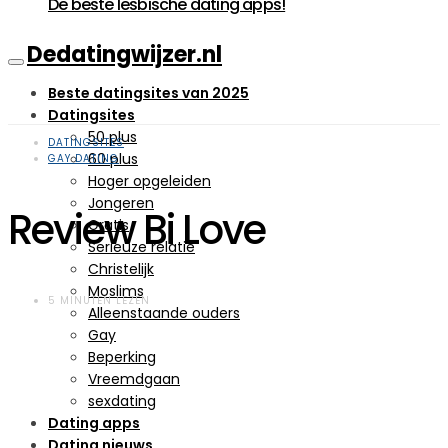
De beste lesbische dating apps!
Dedatingwijzer.nl
Beste datingsites van 2025
Datingsites
50 plus
DATINGSITES
60 plus
GAY DATING
Hoger opgeleiden
Jongeren
Review Bi Love
Gratis
Serieuze relatie
Christelijk
Moslims
5 MINUTEN LEZEN
Alleenstaande ouders
Gay
Beperking
Vreemdgaan
sexdating
Dating apps
Dating nieuws