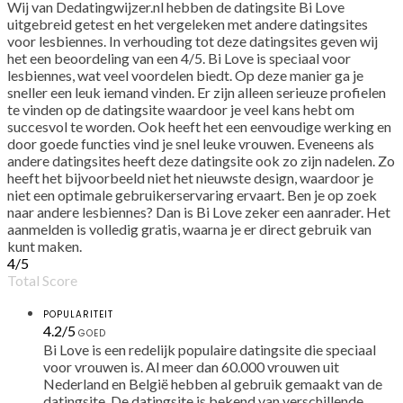
Wij van Dedatingwijzer.nl hebben de datingsite Bi Love
uitgebreid getest en het vergeleken met andere datingsites
voor lesbiennes. In verhouding tot deze datingsites geven wij
het een beoordeling van een 4/5. Bi Love is speciaal voor
lesbiennes, wat veel voordelen biedt. Op deze manier ga je
sneller een leuk iemand vinden. Er zijn alleen serieuze profielen
te vinden op de datingsite waardoor je veel kans hebt om
succesvol te worden. Ook heeft het een eenvoudige werking en
door goede functies vind je snel leuke vrouwen. Eveneens als
andere datingsites heeft deze datingsite ook zo zijn nadelen. Zo
heeft het bijvoorbeeld niet het nieuwste design, waardoor je
niet een optimale gebruikerservaring ervaart. Ben je op zoek
naar andere lesbiennes? Dan is Bi Love zeker een aanrader. Het
aanmelden is volledig gratis, waarna je er direct gebruik van
kunt maken.
4,0
4
/
5
rating
Total Score
POPULARITEIT
4,2
4.2
/
5
GOED
rating
Bi Love is een redelijk populaire datingsite die speciaal
voor vrouwen is. Al meer dan 60.000 vrouwen uit
Nederland en België hebben al gebruik gemaakt van de
datingsite. De datingsite is bekend van verschillende