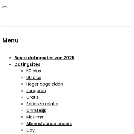
Menu
Beste datingsites van 2025
Datingsites
50 plus
60 plus
Hoger opgeleiden
Jongeren
Gratis
Serieuze relatie
Christelijk
Moslims
Alleenstaande ouders
Gay