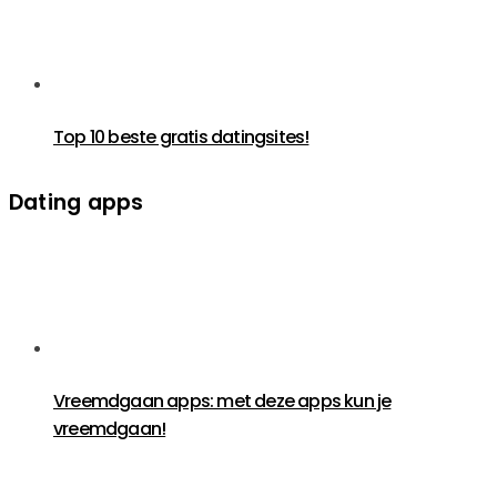
Top 10 beste gratis datingsites!
Dating apps
Vreemdgaan apps: met deze apps kun je
vreemdgaan!