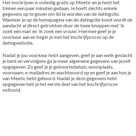
Het inschrijven is volledig gratis op Meetic en je hebt het
binnen een paar minuten gedaan. Je hoeft slechts enkele
gegevens op te geven om lid te worden van de datingsite.
Wanneer je op de homepagina van de datingsite komt wordt de
aandacht al direct getrokken door de twee knoppen met ‘ik
zoek een man’ en ‘ik zoek een vrouw’. Hiermee geef je je
voorkeur aan en begin je met het inschrijfproces op de
datingwebsite.
Nadat je jou voorkeur hebt aangeven, geef je aan welk geslacht
je bent en vervolgens ga je meer algemene gegevens van jezelf
opgegeven. Zo geef je je geboortedatum, woonplaats,
voornaam, e-mailadres en wachtwoord op en geef je aan hoe je
van Meetic hebt gehoord. Nadat je deze gegevens hebt
opgegeven heb je het eerste deel van het inschrijfproces
voltooid.