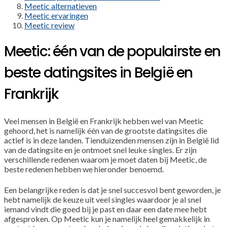
Meetic alternatieven
Meetic ervaringen
Meetic review
Meetic: één van de populairste en
beste datingsites in België en
Frankrijk
Veel mensen in België en Frankrijk hebben wel van Meetic
gehoord, het is namelijk één van de grootste datingsites die
actief is in deze landen. Tienduizenden mensen zijn in België lid
van de datingsite en je ontmoet snel leuke singles. Er zijn
verschillende redenen waarom je moet daten bij Meetic, de
beste redenen hebben we hieronder benoemd.
Een belangrijke reden is dat je snel succesvol bent geworden, je
hebt namelijk de keuze uit veel singles waardoor je al snel
iemand vindt die goed bij je past en daar een date mee hebt
afgesproken. Op Meetic kun je namelijk heel gemakkelijk in