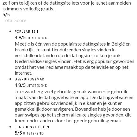
zelf om te kijken of de datingsite iets voor je is, het aanmelden
is immers volledig gratis.
5,0
5
/
5
rating
Total Score
POPULARITEIT
4,9
4.9
/
5
UITSTEKEND
rating
Meetic is één van de populairste datingsites in België en
Frankrijk. Je kunt tienduizenden singles vinden in
verschillende landen op de datingsite, zo kun je ook
Nederlandse singles vinden. Het is erg populair geworden
omdat het veel reclame maakt op de televisie en op het
internet.
GEBRUIKSGEMAK
4,8
4.8
/
5
UITSTEKEND
rating
Je ervaart erg veel gebruiksgemak wanneer je gebruik
maakt van de datingwebsite en app. De datingwebsite en
app zitten gebruiksvriendelijk in elkaar en je kunt er
gemakkelijk door navigeren. Bovendien heb je door een
paar swipes op het scherm al leuke singles gevonden, dit
komt onder andere door het goede gebruiksgemak.
FUNCTIONALITEITEN
5,0
5
/
5
UITSTEKEND