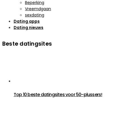
Beperking
Vreemdgaan
sexdating
Dating apps
Dating nieuws
Beste datingsites
Top 10 beste datingsites voor 50-plussers!