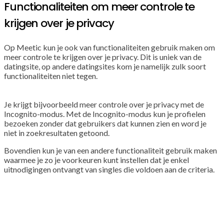
Functionaliteiten om meer controle te
krijgen over je privacy
Op Meetic kun je ook van functionaliteiten gebruik maken om
meer controle te krijgen over je privacy. Dit is uniek van de
datingsite, op andere datingsites kom je namelijk zulk soort
functionaliteiten niet tegen.
Je krijgt bijvoorbeeld meer controle over je privacy met de
Incognito-modus. Met de Incognito-modus kun je profielen
bezoeken zonder dat gebruikers dat kunnen zien en word je
niet in zoekresultaten getoond.
Bovendien kun je van een andere functionaliteit gebruik maken
waarmee je zo je voorkeuren kunt instellen dat je enkel
uitnodigingen ontvangt van singles die voldoen aan de criteria.