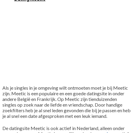
Als je singles in je omgeving wilt ontmoeten moet je bij Meetic
zijn. Meetic is een populaire en een goede datingsite in onder
andere België en Frankrijk. Op Meetic zijn tienduizenden
singles op zoek naar de liefde en vriendschap. Door handige
zoekfilters heb je al snel leden gevonden die bij je passen en heb
je al snel een date afgesproken met een leuk iemand.
De datingsite Meetic is ook actief in Nederland, alleen onder