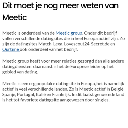
Dit moet je nog meer weten van
Meetic
Meetic is onderdeel van de
Meetic group
. Onder dit bedrijf
vallen verschillende datingsites die in heel Europa actief zijn. Zo
zijn de datingsites Match, Lexa, Lovescout24, Secret.de en
Ourtime
ook onderdeel van het bedrijf.
Meetic group heeft voor meer relaties gezorgd dan alle andere
datingdiensten, daarnaast is het de Europese leider op het
gebied van dating.
Meetic is een erg populaire datingsite in Europa, het is namelijk
actief in veel verschillende landen. Zo is Meetic actief in België,
Spanje, Portugal, Italië en Frankrijk. In dit laatst genoemde land
is het tot favoriete datingsite aangewezen door singles.