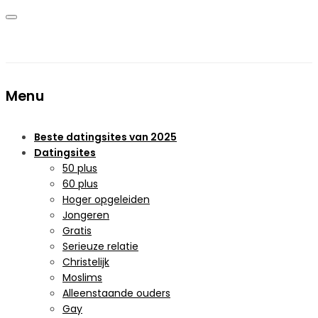
Menu
Beste datingsites van 2025
Datingsites
50 plus
60 plus
Hoger opgeleiden
Jongeren
Gratis
Serieuze relatie
Christelijk
Moslims
Alleenstaande ouders
Gay