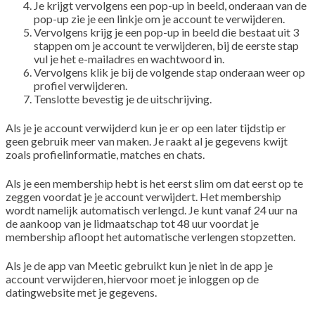
Je krijgt vervolgens een pop-up in beeld, onderaan van de
pop-up zie je een linkje om je account te verwijderen.
Vervolgens krijg je een pop-up in beeld die bestaat uit 3
stappen om je account te verwijderen, bij de eerste stap
vul je het e-mailadres en wachtwoord in.
Vervolgens klik je bij de volgende stap onderaan weer op
profiel verwijderen.
Tenslotte bevestig je de uitschrijving.
Als je je account verwijderd kun je er op een later tijdstip er
geen gebruik meer van maken. Je raakt al je gegevens kwijt
zoals profielinformatie, matches en chats.
Als je een membership hebt is het eerst slim om dat eerst op te
zeggen voordat je je account verwijdert. Het membership
wordt namelijk automatisch verlengd. Je kunt vanaf 24 uur na
de aankoop van je lidmaatschap tot 48 uur voordat je
membership afloopt het automatische verlengen stopzetten.
Als je de app van Meetic gebruikt kun je niet in de app je
account verwijderen, hiervoor moet je inloggen op de
datingwebsite met je gegevens.