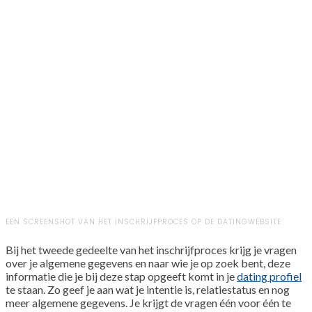
EEN SCREENSHOT VAN HET INSCHRIJFPROCES OP DE DATINGWEBSITE
Bij het tweede gedeelte van het inschrijfproces krijg je vragen
over je algemene gegevens en naar wie je op zoek bent, deze
informatie die je bij deze stap opgeeft komt in je
dating profiel
te staan. Zo geef je aan wat je intentie is, relatiestatus en nog
meer algemene gegevens. Je krijgt de vragen één voor één te