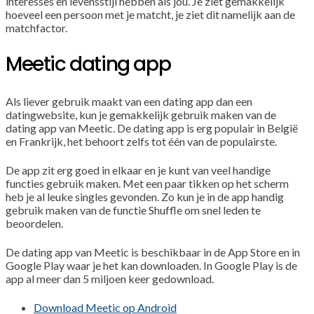
interesses en levensstijl hebben als jou. Je ziet gemakkelijk
hoeveel een persoon met je matcht, je ziet dit namelijk aan de
matchfactor.
Meetic dating app
Als liever gebruik maakt van een dating app dan een
datingwebsite, kun je gemakkelijk gebruik maken van de
dating app van Meetic. De dating app is erg populair in België
en Frankrijk, het behoort zelfs tot één van de populairste.
De app zit erg goed in elkaar en je kunt van veel handige
functies gebruik maken. Met een paar tikken op het scherm
heb je al leuke singles gevonden. Zo kun je in de app handig
gebruik maken van de functie Shuffle om snel leden te
beoordelen.
De dating app van Meetic is beschikbaar in de App Store en in
Google Play waar je het kan downloaden. In Google Play is de
app al meer dan 5 miljoen keer gedownload.
Download Meetic op Android