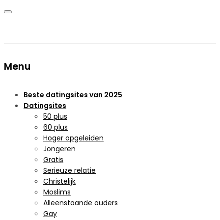
Menu
Beste datingsites van 2025
Datingsites
50 plus
60 plus
Hoger opgeleiden
Jongeren
Gratis
Serieuze relatie
Christelijk
Moslims
Alleenstaande ouders
Gay