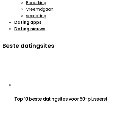
Beperking
Vreemdgaan
sexdating
Dating apps
Dating nieuws
Beste datingsites
Top 10 beste datingsites voor 50-plussers!