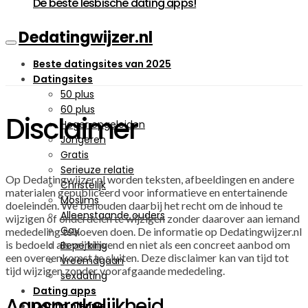
De beste lesbische dating apps!
Dedatingwijzer.nl
Beste datingsites van 2025
Datingsites
50 plus
60 plus
Disclaimer
Hoger opgeleiden
Jongeren
Gratis
Serieuze relatie
Op Dedatingwijzer.nl worden teksten, afbeeldingen en andere
Christelijk
materialen gepubliceerd voor informatieve en entertainende
Moslims
doeleinden. We behouden daarbij het recht om de inhoud te
Alleenstaande ouders
wijzigen of onderdelen te wijzigen zonder daarover aan iemand
Gay
mededeling te hoeven doen. De informatie op Dedatingwijzer.nl
is bedoeld als vrijblijvend en niet als een concreet aanbod om
Beperking
een overeenkomst te sluiten. Deze disclaimer kan van tijd tot
Vreemdgaan
tijd wijzigen zonder voorafgaande mededeling.
sexdating
Dating apps
Aansprakelijkheid
Dating nieuws