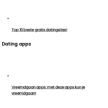
Top 10 beste gratis datingsites!
Dating apps
Vreemdgaan apps: met deze apps kun je
vreemdgaan!