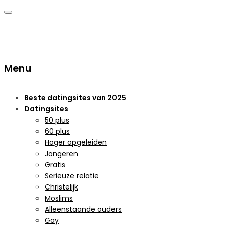
Menu
Beste datingsites van 2025
Datingsites
50 plus
60 plus
Hoger opgeleiden
Jongeren
Gratis
Serieuze relatie
Christelijk
Moslims
Alleenstaande ouders
Gay