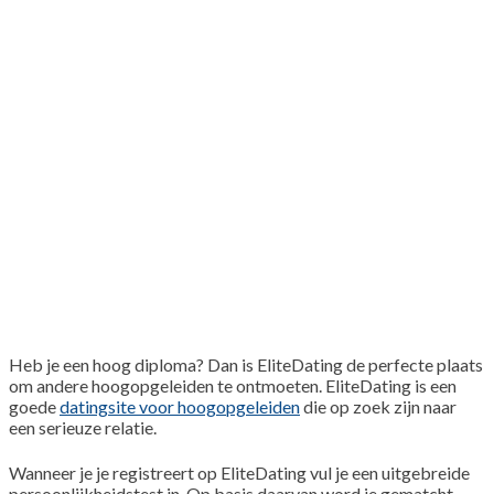
Heb je een hoog diploma? Dan is EliteDating de perfecte plaats
om andere hoogopgeleiden te ontmoeten. EliteDating is een
goede
datingsite voor hoogopgeleiden
die op zoek zijn naar
een serieuze relatie.
Wanneer je je registreert op EliteDating vul je een uitgebreide
persoonlijkheidstest in. Op basis daarvan word je gematcht