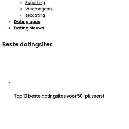
Beperking
Vreemdgaan
sexdating
Dating apps
Dating nieuws
Beste datingsites
Top 10 beste datingsites voor 50-plussers!