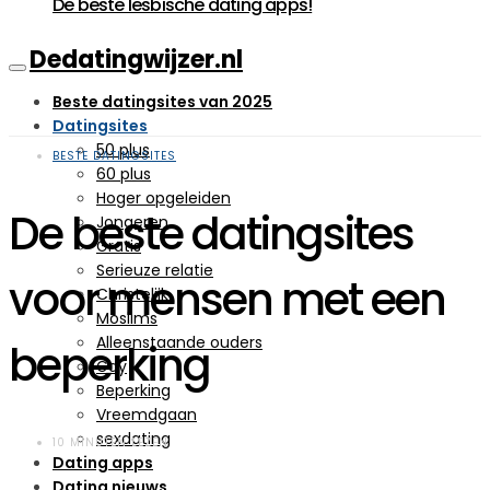
De beste lesbische dating apps!
Dedatingwijzer.nl
Beste datingsites van 2025
Datingsites
50 plus
BESTE DATINGSITES
60 plus
Hoger opgeleiden
De beste datingsites
Jongeren
Gratis
Serieuze relatie
voor mensen met een
Christelijk
Moslims
Alleenstaande ouders
beperking
Gay
Beperking
Vreemdgaan
sexdating
10 MINUTEN LEZEN
Dating apps
Dating nieuws