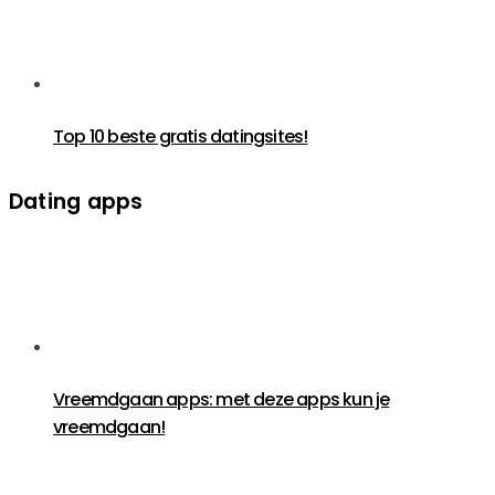
Top 10 beste gratis datingsites!
Dating apps
Vreemdgaan apps: met deze apps kun je
vreemdgaan!