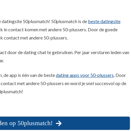
de datingsite 50plusmatch! 50plusmatch is de
beste datingsite
jk in contact komen met andere 50-plussers. Door de goede
jk contact met andere 50-plussers.
ct door de dating chat te gebruiken. Per jaar versturen leden van
ar.
, de app is één van de beste
dating apps voor 50-plussers
. Door
l contact met andere 50-plussers en word je snel succesvol op de
50plusmatch!
den op 50plusmatch!