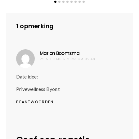
1 opmerking
Marion Boomsma
schreef:
25 SEPTEMBER 2023 OM 02:48
Date idee:
Privewellness Byonz
BEANTWOORDEN