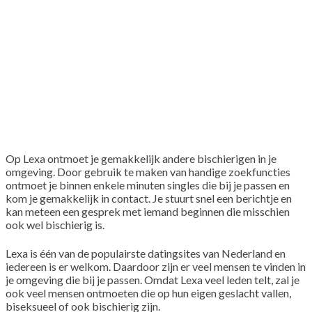
Op Lexa ontmoet je gemakkelijk andere bischierigen in je
omgeving. Door gebruik te maken van handige zoekfuncties
ontmoet je binnen enkele minuten singles die bij je passen en
kom je gemakkelijk in contact. Je stuurt snel een berichtje en
kan meteen een gesprek met iemand beginnen die misschien
ook wel bischierig is.
Lexa is één van de populairste datingsites van Nederland en
iedereen is er welkom. Daardoor zijn er veel mensen te vinden in
je omgeving die bij je passen. Omdat Lexa veel leden telt, zal je
ook veel mensen ontmoeten die op hun eigen geslacht vallen,
biseksueel of ook bischierig zijn.