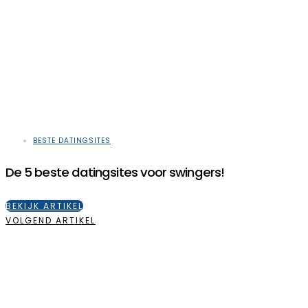
BESTE DATINGSITES
De 5 beste datingsites voor swingers!
BEKIJK ARTIKEL
VOLGEND ARTIKEL