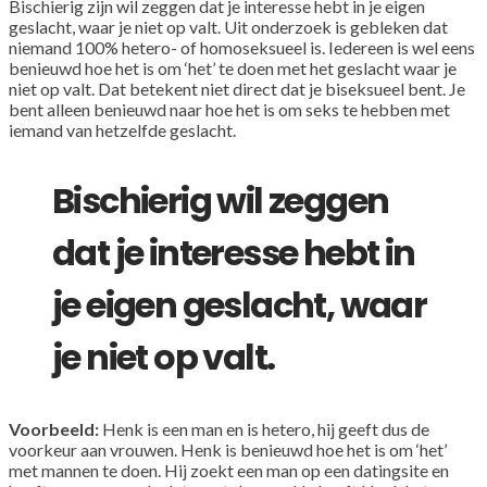
Bischierig zijn wil zeggen dat je interesse hebt in je eigen
geslacht, waar je niet op valt. Uit onderzoek is gebleken dat
niemand 100% hetero- of homoseksueel is. Iedereen is wel eens
benieuwd hoe het is om ‘het’ te doen met het geslacht waar je
niet op valt. Dat betekent niet direct dat je biseksueel bent. Je
bent alleen benieuwd naar hoe het is om seks te hebben met
iemand van hetzelfde geslacht.
Bischierig wil zeggen
dat je interesse hebt in
je eigen geslacht, waar
je niet op valt.
Voorbeeld:
Henk is een man en is hetero, hij geeft dus de
voorkeur aan vrouwen. Henk is benieuwd hoe het is om ‘het’
met mannen te doen. Hij zoekt een man op een datingsite en