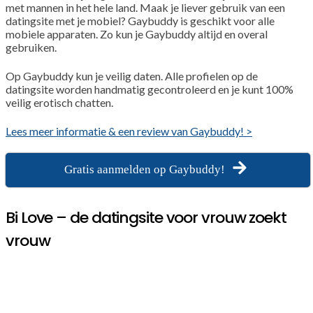
met mannen in het hele land. Maak je liever gebruik van een
datingsite met je mobiel? Gaybuddy is geschikt voor alle
mobiele apparaten. Zo kun je Gaybuddy altijd en overal
gebruiken.
Op Gaybuddy kun je veilig daten. Alle profielen op de
datingsite worden handmatig gecontroleerd en je kunt 100%
veilig erotisch chatten.
Lees meer informatie & een review van Gaybuddy! >
Gratis aanmelden op Gaybuddy!
Bi Love – de datingsite voor vrouw zoekt
vrouw