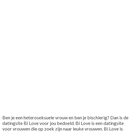
Ben je een heteroseksuele vrouw en ben je bischierig? Dan is de
datingsite Bi Love voor jou bedoeld. Bi Love is een datingsite
voor vrouwen die op zoek zijn naar leuke vrouwen. Bi Love is