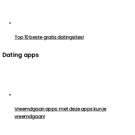
Top 10 beste gratis datingsites!
Dating apps
Vreemdgaan apps: met deze apps kun je
vreemdgaan!