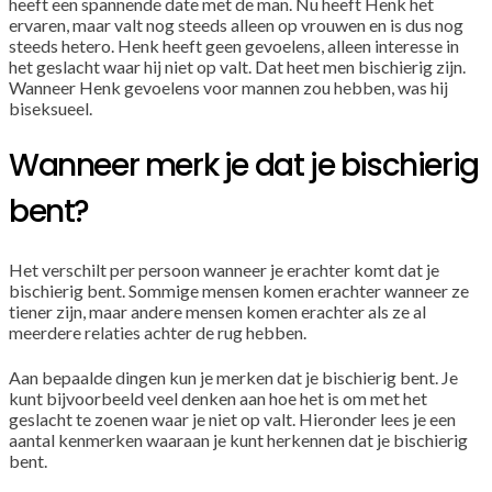
heeft een spannende date met de man. Nu heeft Henk het
ervaren, maar valt nog steeds alleen op vrouwen en is dus nog
steeds hetero. Henk heeft geen gevoelens, alleen interesse in
het geslacht waar hij niet op valt. Dat heet men bischierig zijn.
Wanneer Henk gevoelens voor mannen zou hebben, was hij
biseksueel.
Wanneer merk je dat je bischierig
bent?
Het verschilt per persoon wanneer je erachter komt dat je
bischierig bent. Sommige mensen komen erachter wanneer ze
tiener zijn, maar andere mensen komen erachter als ze al
meerdere relaties achter de rug hebben.
Aan bepaalde dingen kun je merken dat je bischierig bent. Je
kunt bijvoorbeeld veel denken aan hoe het is om met het
geslacht te zoenen waar je niet op valt. Hieronder lees je een
aantal kenmerken waaraan je kunt herkennen dat je bischierig
bent.