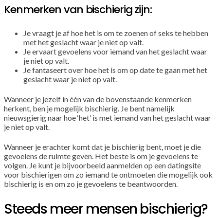
Kenmerken van bischierig zijn:
Je vraagt je af hoe het is om te zoenen of seks te hebben
met het geslacht waar je niet op valt.
Je ervaart gevoelens voor iemand van het geslacht waar
je niet op valt.
Je fantaseert over hoe het is om op date te gaan met het
geslacht waar je niet op valt.
Wanneer je jezelf in één van de bovenstaande kenmerken
herkent, ben je mogelijk bischierig. Je bent namelijk
nieuwsgierig naar hoe ‘het’ is met iemand van het geslacht waar
je niet op valt.
Wanneer je erachter komt dat je bischierig bent, moet je die
gevoelens de ruimte geven. Het beste is om je gevoelens te
volgen. Je kunt je bijvoorbeeld aanmelden op een datingsite
voor bischierigen om zo iemand te ontmoeten die mogelijk ook
bischierig is en om zo je gevoelens te beantwoorden.
Steeds meer mensen bischierig?