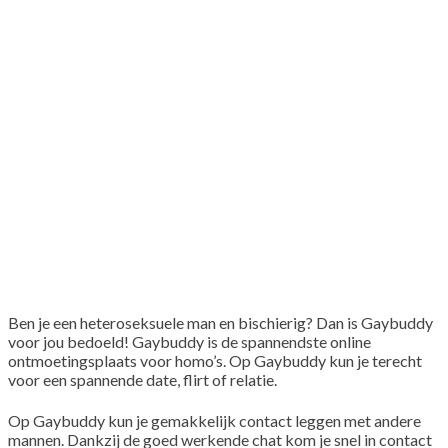
Ben je een heteroseksuele man en bischierig? Dan is Gaybuddy
voor jou bedoeld! Gaybuddy is de spannendste online
ontmoetingsplaats voor homo’s. Op Gaybuddy kun je terecht
voor een spannende date, flirt of relatie.
Op Gaybuddy kun je gemakkelijk contact leggen met andere
mannen. Dankzij de goed werkende chat kom je snel in contact