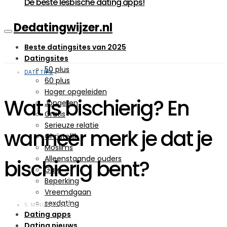
De beste lesbische dating apps!
Dedatingwijzer.nl
Beste datingsites van 2025
Datingsites
50 plus
DATE TIPS
60 plus
Hoger opgeleiden
Wat is bischierig? En
Jongeren
Gratis
Serieuze relatie
wanneer merk je dat je
Christelijk
Moslims
Alleenstaande ouders
bischierig bent?
Gay
Beperking
Vreemdgaan
sexdating
5 MINUTEN LEZEN
Dating apps
Dating nieuws