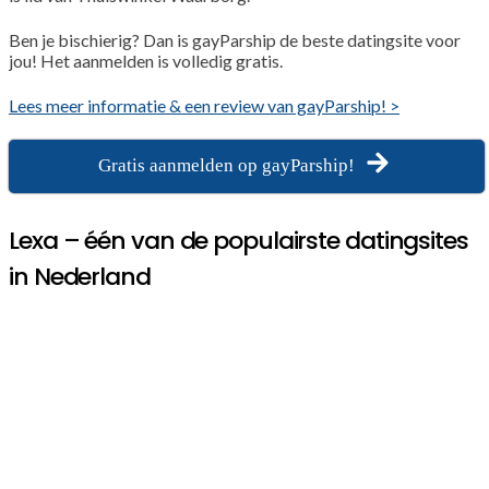
Ben je bischierig? Dan is gayParship de beste datingsite voor
jou! Het aanmelden is volledig gratis.
Lees meer informatie & een review van gayParship! >
Gratis aanmelden op gayParship!
Lexa – één van de populairste datingsites
in Nederland