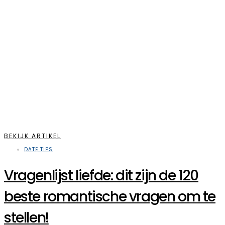
BEKIJK ARTIKEL
DATE TIPS
Vragenlijst liefde: dit zijn de 120
beste romantische vragen om te
stellen!