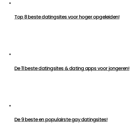
Top 8 beste datingsites voor hoger opgeleiden!
De 11 beste datingsites & dating apps voor jongeren!
De 9 beste en populairste gay datingsites!