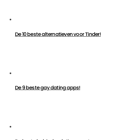
De 10 beste alternatieven voor Tinder!
De 9 beste gay dating apps!